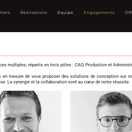
tiers
Réalisations
Equipe
Engagements
Off
multiples, répartis en trois pôles : CAO, Production et Administra
en mesure de vous proposer des solutions de conception sur mesur
se. La synergie et la collaboration sont au cœur de notre réussite.
Benjamin
Lucas
essinateur Projeteur
Chargé d’Affaires Princ