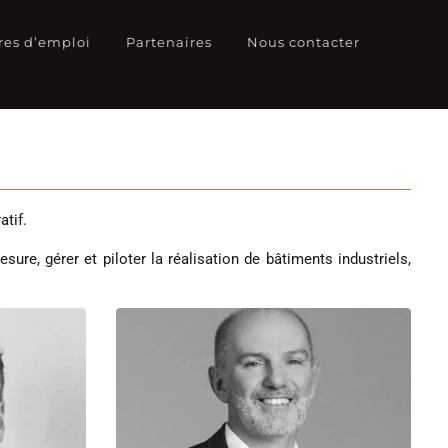
res d’emploi
Partenaires
Nous contacter
tif.
e, gérer et piloter la réalisation de bâtiments industriels,
Philippe
ipal
Responsable d’agence adjoint
Dijon