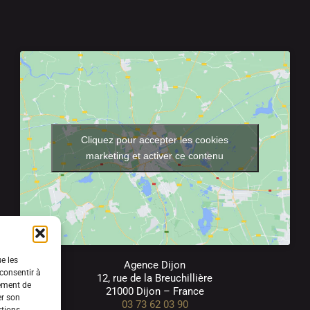
Cliquez pour accepter les cookies
marketing et activer ce contenu
ue les
Agence Dijon
 consentir à
12, rue de la Breuchillière
tement de
21000 Dijon – France
er son
03 73 62 03 90