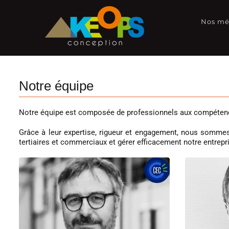
Passer
au
Nos mé
contenu
Notre équipe
Notre équipe est composée de professionnels aux compétences 
Grâce à leur expertise, rigueur et engagement, nous sommes 
tertiaires et commerciaux et gérer efficacement notre entrepri
Dominique
Gérant
D
Référent CEC