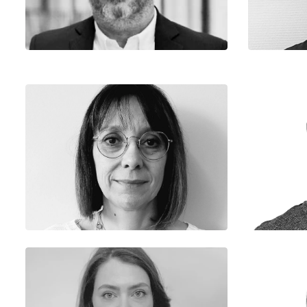
Equipe Dirigeante
Béatrice
Respon
Dessinatrice – Projeteuse
.
Equipe CAO
Lucie
Dessinatrice Projeteuse