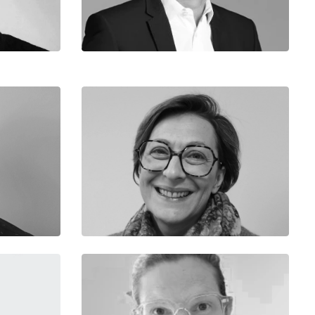
Equipe Dirigeante
Stéphanie
e
Assistante Administrative et de
 BFC
Production
Equipe Administrative
Christelle