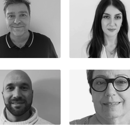
Francesca
Jérôme
Chargé de concepti
gé d’Affaires Principal
Equipe Production
Equipe CAO
Marie
Grégoire
Assistante Administrati
miste de la construction
Comptable
Equipe Production
Equipe Administrati