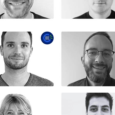
Equipe CAO
Equipe Production
Maxime
Jean-Baptist
sable Agence Rhône-Alpes
Responsable Agences
Référent CEC
Equipe Dirigeante
Equipe Dirigeante
Nathalie
Cédric