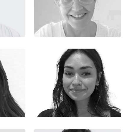
ipal
Administrative et d’Agence
Assistante
Equipe Administrative
Marie
Assistante Dessinatrice Architecte
d’Intérieur
Equipe CAO