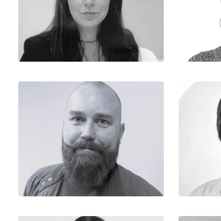
.
Equipe CAO
Yoan
Chargé d’Affaires
Principal
Equipe Production