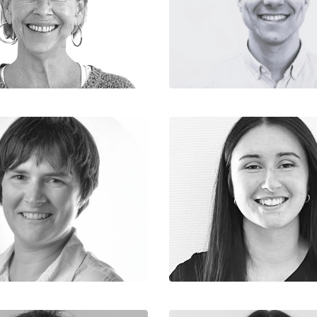
Adjointe de Direction
Chargé d’Affaires Princ
Equipe Dirigeante
Equipe Production
Angélique
Aurélie
Architecte
Chargée d’Affaires
Equipe CAO
Equipe Production