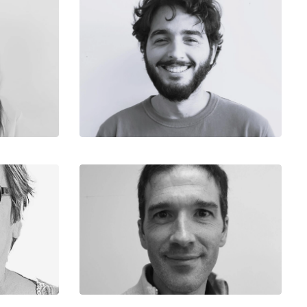
Antoine
on
Assistant Chargé d’Affaire
Equipe Production
Daniel
ve et
Chargé d’Affaires Principal
Equipe Production
ve