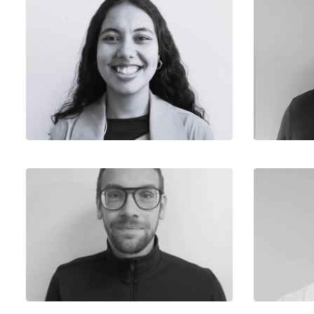
Sahar
Char
Assistante Chargée d’Affaires
Equipe Production
Benjamin
Chargé d’Affaires Principal
Econo
Equipe Production