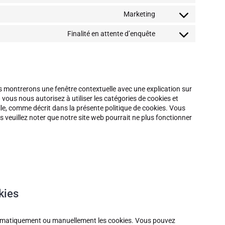
google-
to
Marketing
recaptcha
service
Consent
wordpress
to
Finalité en attente d’enquête
service
Consent
google-
to
maps
service
divers
us montrerons une fenêtre contextuelle avec une explication sur
 vous nous autorisez à utiliser les catégories de cookies et
le, comme décrit dans la présente politique de cookies. Vous
is veuillez noter que notre site web pourrait ne plus fonctionner
kies
utomatiquement ou manuellement les cookies. Vous pouvez