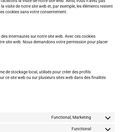
cilitons la visite de notre site web. Ainsi, vous n’avez pas
la visite de notre site web et, par exemple, les éléments restent
ces cookies sans votre consentement.
e des internautes sur notre site web. Avec ces cookies
notre site web. Nous demandons votre permission pour placer
 de stockage local, utilisés pour créer des profils
r sur ce site web ou sur plusieurs sites web dans des finalités
Functional, Marketing
Consent
to
Functional
service
Consent